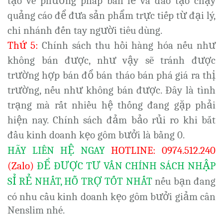
tạo về phương pháp bán lẻ và đào tạo chạy
quảng cáo để đưa sản phẩm trực tiếp từ đại lý,
chi nhánh đến tay người tiêu dùng.
Thứ 5:
Chính sách thu hồi hàng hóa nếu như
không bán được, như vậy sẽ tránh được
trường hợp bán đổ bán tháo bán phá giá ra thị
trường, nếu như không bán được. Đây là tình
trạng mà rất nhiều hệ thống đang gặp phải
hiện nay. Chính sách đảm bảo rủi ro khi bắt
đầu kinh doanh kẹo gôm bưởi là bằng 0.
HÃY LIÊN HỆ NGAY
HOTLINE: 0974.512.240
(Zalo)
ĐỂ ĐƯỢC TƯ VẤN CHÍNH SÁCH NHẬP
SỈ RẺ NHẤT, HỖ TRỢ TỐT NHẤT
nếu bạn đang
có nhu cầu kinh doanh kẹo gôm bưởi giảm cân
Nenslim nhé.