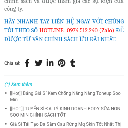
chính sách và được tham gia các sự kiện của
công ty.
HÃY NHANH TAY LIÊN HỆ NGAY VỚI CHÚNG
TÔI THEO SỐ
HOTLINE: 0974.512.240 (Zalo)
ĐỂ
ĐƯỢC TƯ VẤN CHÍNH SÁCH ƯU ĐÃI NHẤT.
Chia sẻ:
(*) Xem thêm
[[Hot]] Bảng Giá Sỉ Kem Chống Nắng Nâng Toneup Soo
Min
[[HOT]] TUYỂN SỈ ĐẠI LÝ KINH DOANH BODY SỮA NON
SOO MIN CHÍNH SÁCH TỐT
Giá Sỉ Tái Tạo Da Sâm Cau Rừng Mq Skin Tốt Nhất Thị