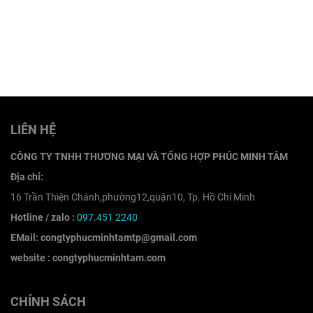
LIÊN HỆ
CÔNG TY TNHH THƯƠNG MẠI VÀ TỔNG HỢP PHÚC MINH TÂM
Địa chỉ:
16 Trần Thiện Chánh,phường12,quận10, Tp. Hồ Chí Minh
Hotline / zalo :
097.451 2240
EMail: congtyphucminhtamtp@gmail.com
website : congtyphucminhtam.com
CHÍNH SÁCH