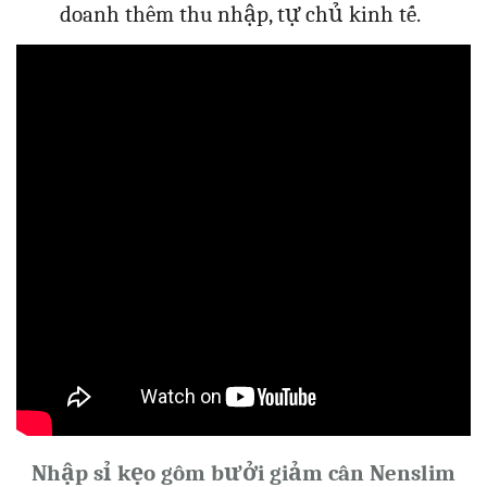
doanh thêm thu nhập, tự chủ kinh tế.
Nhập sỉ kẹo gôm bưởi giảm cân Nenslim