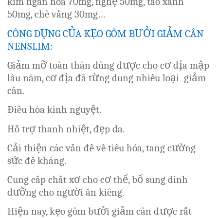
kim ngân hoa 70mg, nghệ 50mg, táo xanh
50mg, chè vằng 30mg…
CÔNG DỤNG CỦA KẸO GÔM BƯỞI GIẢM CÂN
NENSLIM:
Giảm mỡ toàn thân dùng được cho cơ địa mập
lâu năm, cơ địa đã từng dung nhiều loại giảm
cân.
Điều hòa kinh nguyệt.
Hỗ trợ thanh nhiệt, đẹp da.
Cải thiện các vấn đề về tiêu hóa, tang cường
sức đề kháng.
Cung cấp chất xơ cho cơ thể, bổ sung dinh
dưỡng cho người ăn kiêng.
Hiện nay, kẹo gôm bưởi giảm cân được rất