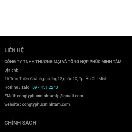
LIÊN HỆ
CÔNG TY TNHH THƯƠNG MẠI VÀ TỔNG HỢP PHÚC MINH TÂM
Địa chỉ:
16 Trần Thiện Chánh,phường12,quận10, Tp. Hồ Chí Minh
Hotline / zalo :
097.451 2240
EMail: congtyphucminhtamtp@gmail.com
website : congtyphucminhtam.com
CHÍNH SÁCH