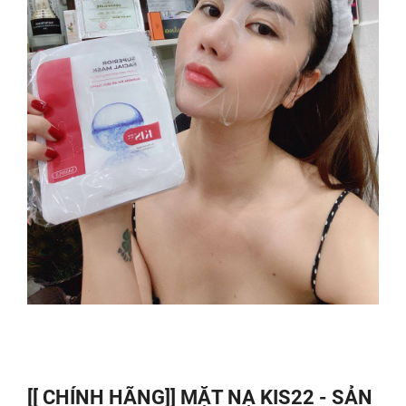
[[ CHÍNH HÃNG]] MẶT NẠ KIS22 - SẢN