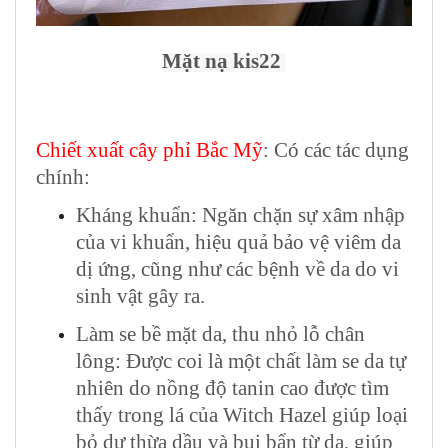
Mặt nạ kis22
Chiết xuất cây phỉ Bắc Mỹ
: Có các tác dụng
chính:
Kháng khuẩn:
Ngăn chặn sự xâm nhập
của vi khuẩn, hiệu quả bảo vệ viêm da
dị ứng, cũng như các bệnh về da do vi
sinh vật gây ra.
Làm se bề mặt da, thu nhỏ lỗ chân
lông:
Được coi là một chất làm se da tự
nhiên do nồng độ tanin cao được tìm
thấy trong lá của Witch Hazel giúp loại
bỏ dư thừa dầu và bụi bẩn từ da, giúp