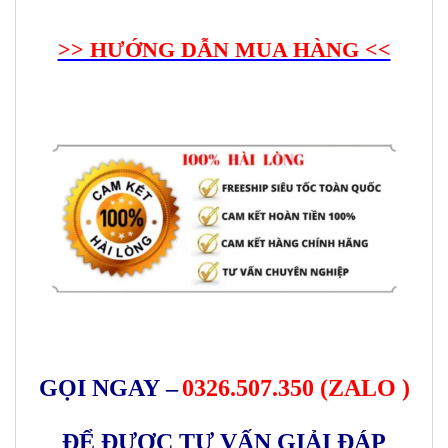
>> HƯỚNG DẪN MUA HÀNG <<
GỌI NGAY –
0326.507.350 (ZALO )
ĐỂ ĐƯỢC TƯ VẤN GIẢI ĐÁP