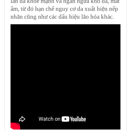
làn da khỏe mạnh và ngăn ngừa khô da, mất
ẩm, từ đó hạn chế nguy cơ da xuất hiện nếp
nhăn cũng như các dấu hiệu lão hóa khác.