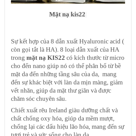
Mặt nạ kis22
Sự kết hợp của 8 dẫn xuất Hyaluronic acid (
còn gọi tắt là HA). 8 loại dẫn xuất của HA
trong
mặt nạ KIS22
có kích thước từ micro
cho đến nano giúp nó có thể phân bố từ bề
mặt da đến những tầng sâu của da, mang
đến sự khác biệt với
làn da mịn màng
,
giảm
vết nhăn
, giúp da mặt thư giãn và được
chăm sóc chuyên sâu.
Chiết xuất rêu Ireland
giàu dưỡng chất và
chất chống oxy hóa
,
giúp da mềm mượt
,
chống lại các dấu hiệu lão hóa, mang đến sự
tươi trẻ và sức sống cho làn da.