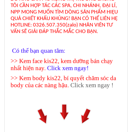
TÔI CẦN HỢP TÁC CÁC SPA, CHI NHÁNH, ĐẠI LÍ,
NPP MONG MUỐN TÌM DÒNG SẢN PHẨM HIỆU
QUẢ CHIẾT KHẤU KHỦNG! BẠN CÓ THỂ LIÊN HỆ
HOTLINE: 0326.507.350(zalo) NHÂN VIÊN TƯ
VẤN SẼ GIẢI ĐÁP THẮC MẮC CHO BẠN.
Có thể bạn quan tâm:
>> Kem face kis22, kem dưỡng bán chạy
nhất hiện nay.
Click xem ngay!
>> Kem body kis22, bí quyết chăm sóc da
body của các nàng hậu.
Click xem ngay !