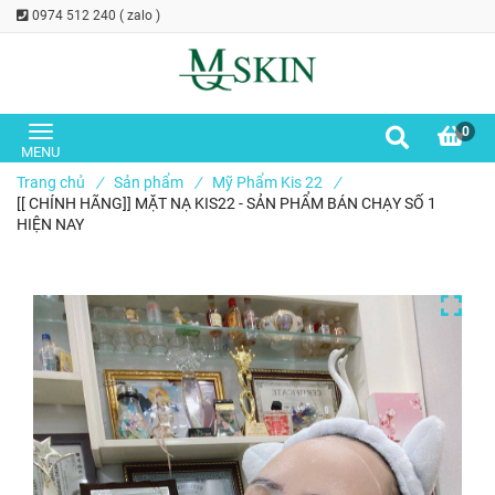
0974 512 240 ( zalo )
0
Trang chủ
/
Sản phẩm
/
Mỹ Phẩm Kis 22
/
[[ CHÍNH HÃNG]] MẶT NẠ KIS22 - SẢN PHẨM BÁN CHẠY SỐ 1
HIỆN NAY