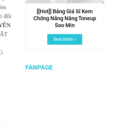
ròn
[[Hot]] Bảng Giá Sỉ Kem
i đối
Chống Nắng Nâng Toneup
YẾN
Soo Min
HẤT
Xem thêm ››
G
FANPAGE