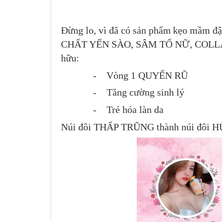
Đừng lo, vì đã có sản phẩm
kẹo mầm đậu
CHẤT YẾN SÀO, SÂM TỐ NỮ, COLLAG
hữu:
- Vòng 1 QUYẾN RŨ
- Tăng cường sinh lý
- Trẻ hóa làn da
Núi đôi THẤP TRŨNG thành núi đôi HÙN