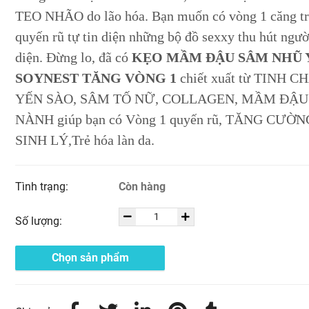
TEO NHÃO do lão hóa. Bạn muốn có vòng 1 căng t
quyến rũ tự tin diện những bộ đồ sexxy thu hút ngườ
diện. Đừng lo, đã có
KẸO MẦM ĐẬU SÂM NHŨ 
SOYNEST TĂNG VÒNG 1
chiết xuất từ TINH C
YẾN SÀO, SÂM TỐ NỮ, COLLAGEN, MẦM ĐẬU
NÀNH giúp bạn có Vòng 1 quyến rũ, TĂNG CƯỜN
SINH LÝ,Trẻ hóa làn da.
Tình trạng:
Còn hàng
Số lượng:
Chọn sản phẩm