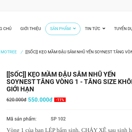
G CHỦ
GIỚI THIỆU
SẢN PHẨM
TIN TỨC
TUYỂN D
- MOTREE
/
[[SỐC]] KẸO MẦM ĐẬU SÂM NHŨ YẾN SOYNEST TĂNG VÒN
[[SỐC]] KẸO MẦM ĐẬU SÂM NHŨ YẾN
SOYNEST TĂNG VÒNG 1 - TĂNG SIZE KH
GIỚI HẠN
550.000đ
620.000đ
-11%
Mã sản phẩm:
SP 102
Vòng 1 của bạn LÉP bẩm sinh, CHẢY XỆ sau sinh 