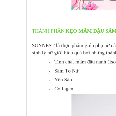
THÀNH PHẦN
KẸO MẦM ĐẬU SÂM
SOYNEST là thực phẩm giúp phụ nữ cải t
sinh lý nữ giới hiệu quả bởi những thàn
- Tinh chất mầm đậu nành (Isof
- Sâm Tố Nữ
- Yến Sào
- Collagen.